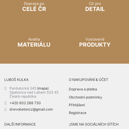
Doprava po
Cit pro
CELÉ ČR
DETAIL
Kvalita
Vystavené
MATERIÁLU
PRODUKTY
LUBOŠ KULKA
O NAKUPOVÁNÍ & ÚČET
Pardubická 345
(mapa)
Doprava a platba
Opatovice nad Labem 533 45
Česká republika
Obchodní podmínky
+420 602 288 730
Přihlášení
drevobetoncz@gmail.com
Registrace
DALŠÍ INFORMACE
JSME NA SOCIÁLNÍCH SÍTÍCH