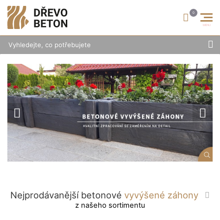
Betonové vyvýšené záhony a betonové ploty
Hledat
Previous
Next
Nejprodávanější betonové
vyvýšené záhony
z našeho sortimentu