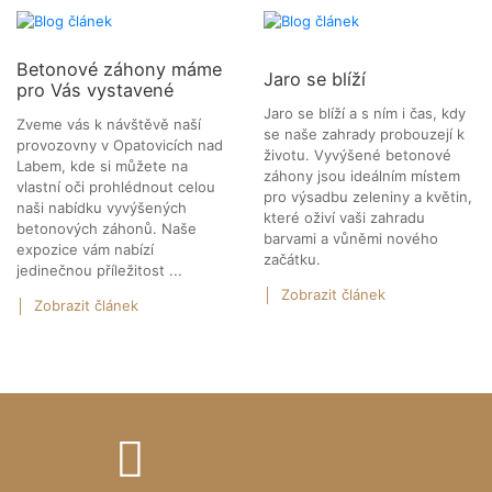
Betonové záhony máme
Jaro se blíží
pro Vás vystavené
Jaro se blíží a s ním i čas, kdy
Zveme vás k návštěvě naší
se naše zahrady probouzejí k
provozovny v Opatovicích nad
životu. Vyvýšené betonové
Labem, kde si můžete na
záhony jsou ideálním místem
vlastní oči prohlédnout celou
pro výsadbu zeleniny a květin,
naši nabídku vyvýšených
které oživí vaši zahradu
betonových záhonů. Naše
barvami a vůněmi nového
expozice vám nabízí
začátku.
jedinečnou příležitost ...
Zobrazit článek
Zobrazit článek